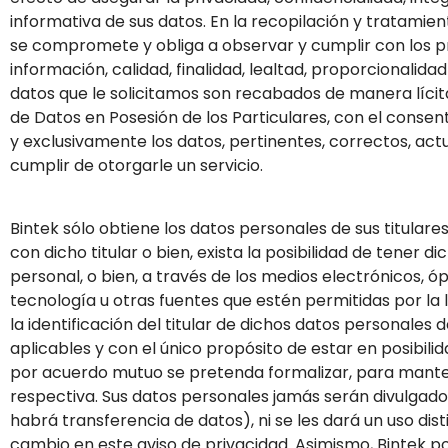
informativa de sus datos. En la recopilación y tratamien
se compromete y obliga a observar y cumplir con los pri
información, calidad, finalidad, lealtad, proporcionalidad
datos que le solicitamos son recabados de manera líci
de Datos en Posesión de los Particulares, con el consen
y exclusivamente los datos, pertinentes, correctos, actu
cumplir de otorgarle un servicio.
Bintek sólo obtiene los datos personales de sus titulares
con dicho titular o bien, exista la posibilidad de tener d
personal, o bien, a través de los medios electrónicos, óp
tecnología u otras fuentes que estén permitidas por la l
la identificación del titular de dichos datos personales
aplicables y con el único propósito de estar en posibili
por acuerdo mutuo se pretenda formalizar, para manten
respectiva. Sus datos personales jamás serán divulgad
habrá transferencia de datos), ni se les dará un uso dis
cambio en este aviso de privacidad. Asimismo, Bintek pod