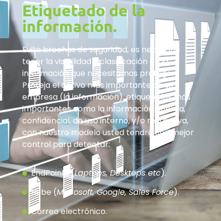
Etiquetado de la
información.
Evite brechas de seguridad, es necesario
tener la visibilidad y clasificación de la
información que necesitamos proteger.
Proteja el activo más importante de su
empresa (la información), etiquete los más
importantes como la información pública,
confidencial, de uso interno, y/o restrictiva,
con nuestro modelo usted tendrá una mejor
control para detectar:
EndPoints (
Laptops, Desktops etc
).
Nube (
Microsoft, Google, Sales Force
).
Correo electrónico.