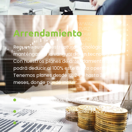
Arrendamiento
Renueve su infraestructura tecnológica y
manténgase a la vanguardia en tecnología!.
Con nuestros planes de arrendamiento usted
podrá deducir al 100% este costo operativo.
Tenemos planes desde 12, 24 y hasta 36
meses, donde puede incluir:
EndPoints (
Laptops, Desktops etc
).
Nube (
Microsoft, Google, Sales Force
).
Correo electrónico.