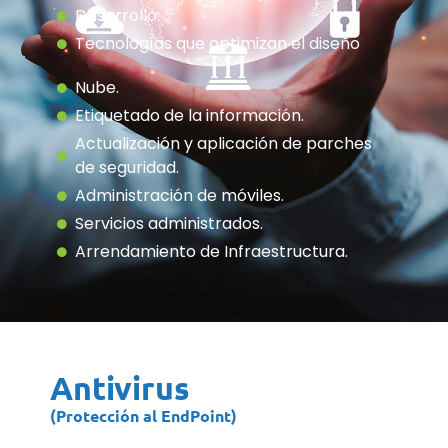
Desarrollo.
Tecnologías que optimizan el diseño
Nube.
Etiquetado de la información.
Actualización y aplicación de parches
de seguridad.
Administración de móviles.
Servicios administrados.
Arrendamiento de Infraestructura.
Antivirus
(Protección al EndPoint)