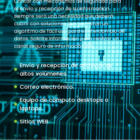
Contar con mecanismos de seguridad para
el envío y recepción de su información
siempre será una necesidad que deberá
cubrir con soluciones que permitan un
algoritmo de fácil uso para el intercambio de
datos. Solicite información para realizar un
canal seguro de información en:
Envío y recepción de archivos de
altos volúmenes.
Correo electrónico.
Equipo de cómputo desktops o
laptops.
Sitios WEB