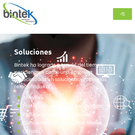
Soluciones
Bintek ha logrado a través del tiempo
posicionarse como una empresa
especializada en solucionar problemas
relacionados a:
Antivirus.
Protección de correo electrónico.
Protección de la información.
Concientización a usuarios finales.
Cifrado.